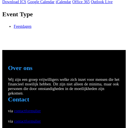
Download ICS
Google Calendar
iCalendar
Office 365
Outlook Live
Event Type
Feestdagen
Over ons
Wij zijn een groep vrijwilligers welke zich inzet voor mensen die het
financieel moeilijk hebben. Dit zijn niet alleen de minima, maar ook
personen die door omstandigheden in de moeilijkheden zijn
gekomen.
Contact
via
contactformulier
via
contactformulier