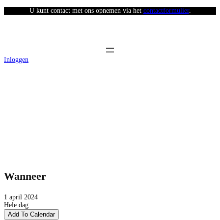
U kunt contact met ons opnemen via het
contactformulier
.
Inloggen
2e Paasdag
Wanneer
1 april 2024
Hele dag
Add To Calendar