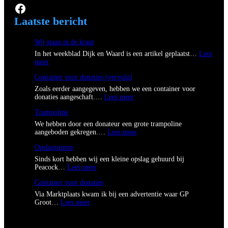
Facebook
Laatste bericht
Wij staan in de krant
In het weekblad Dijk en Waard is een artikel geplaatst…
Lees
:
meer
W
Container voor donaties (vervolg)
i
j
Zoals eerder aangegeven, hebben we een container voor
s
:
donaties aangeschaft.…
Lees meer
t
C
a
Trampoline
o
a
n
We hebben door een donateur een grote trampoline
n
t
:
aangeboden gekregen.…
Lees meer
i
a
T
n
i
Opslagruimte
r
d
n
a
Sinds kort hebben wij een kleine opslag gehuurd bij
e
e
m
:
Peacock…
k
Lees meer
r
p
O
r
v
o
Container voor donaties
p
a
o
l
s
n
Via Marktplaats kwam ik bij een advertentie waar GP
o
i
l
t
:
Groot…
Lees meer
r
n
a
C
d
e
g
o
o
r
n
n