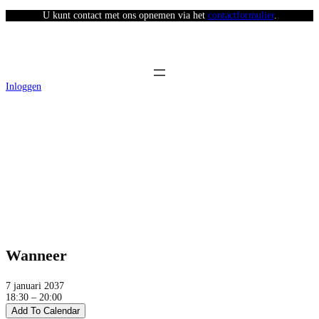
U kunt contact met ons opnemen via het
contactformulier
.
Inloggen
Afhaaldag Stad van de Zon (avond)
Wanneer
7 januari 2037
18:30 – 20:00
Add To Calendar