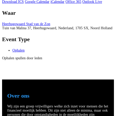
Download ICS
Google Calendar
iCalendar
Office 365
Outlook Live
Waar
Heerhugowaard Stad van de Zon
Tuin van Malina 37, Heerhugowaard, Nederland, 1705 SX, Noord Holland
Event Type
Ophalen
Ophalen spullen door leden
Over ons
Wij zijn een groep vrijwilligers welke zich inzet voor mensen die het
financieel moeilijk hebben. Dit zijn niet alleen de minima, maar ook
personen die door omstandigheden in de moeilijkheden zijn