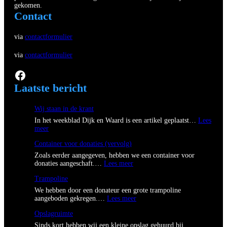
gekomen.
Contact
via
contactformulier
via
contactformulier
Facebook
Laatste bericht
Wij staan in de krant
In het weekblad Dijk en Waard is een artikel geplaatst…
Lees
:
meer
W
Container voor donaties (vervolg)
i
j
Zoals eerder aangegeven, hebben we een container voor
s
:
donaties aangeschaft.…
Lees meer
t
C
a
Trampoline
o
a
n
We hebben door een donateur een grote trampoline
n
t
:
aangeboden gekregen.…
Lees meer
i
a
T
n
i
Opslagruimte
r
d
n
a
Sinds kort hebben wij een kleine opslag gehuurd bij
e