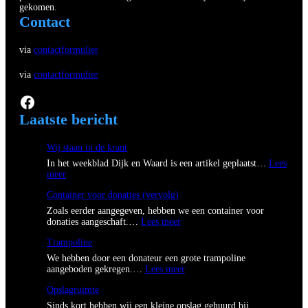
gekomen.
Contact
via
contactformulier
via
contactformulier
Facebook
Laatste bericht
Wij staan in de krant
In het weekblad Dijk en Waard is een artikel geplaatst…
Lees
:
meer
W
Container voor donaties (vervolg)
i
j
Zoals eerder aangegeven, hebben we een container voor
s
:
donaties aangeschaft.…
Lees meer
t
C
a
Trampoline
o
a
n
We hebben door een donateur een grote trampoline
n
t
:
aangeboden gekregen.…
Lees meer
i
a
T
n
i
Opslagruimte
r
d
n
a
Sinds kort hebben wij een kleine opslag gehuurd bij
e