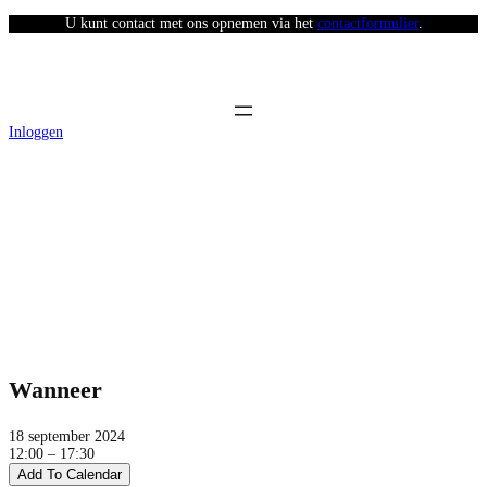
U kunt contact met ons opnemen via het
contactformulier
.
Inloggen
Afhaaldag Stad van de Zon (middag)
Wanneer
18 september 2024
12:00 – 17:30
Add To Calendar