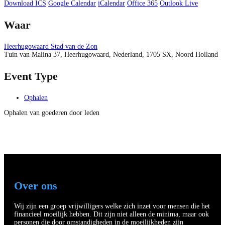
Download ICS
Google Calendar
iCalendar
Office 365
Outlook Live
Waar
Heerhugowaard Stad van de Zon
Tuin van Malina 37, Heerhugowaard, Nederland, 1705 SX, Noord Holland
Event Type
Ophalen
Ophalen van goederen door leden
Over ons
Wij zijn een groep vrijwilligers welke zich inzet voor mensen die het
financieel moeilijk hebben. Dit zijn niet alleen de minima, maar ook
personen die door omstandigheden in de moeilijkheden zijn