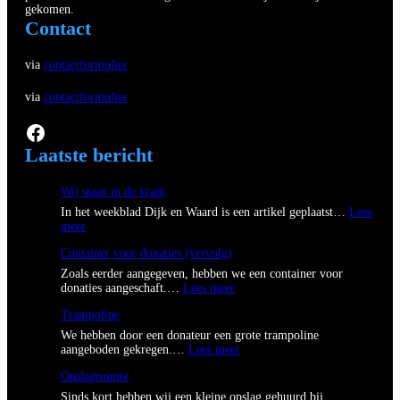
gekomen.
Contact
via
contactformulier
via
contactformulier
Facebook
Laatste bericht
Wij staan in de krant
In het weekblad Dijk en Waard is een artikel geplaatst…
Lees
:
meer
W
Container voor donaties (vervolg)
i
j
Zoals eerder aangegeven, hebben we een container voor
s
:
donaties aangeschaft.…
Lees meer
t
C
a
Trampoline
o
a
n
We hebben door een donateur een grote trampoline
n
t
:
aangeboden gekregen.…
Lees meer
i
a
T
n
i
Opslagruimte
r
d
n
a
Sinds kort hebben wij een kleine opslag gehuurd bij
e