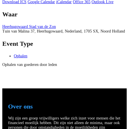
Download ICS
Google Calendar
iCalendar
Office 365
Outlook Live
Waar
Heerhugowaard Stad van de Zon
Tuin van Malina 37, Heerhugowaard, Nederland, 1705 SX, Noord Holland
Event Type
Ophalen
Ophalen van goederen door leden
Over ons
Wij zijn een groep vrijwilligers welke zich inzet voor mensen die het
financieel moeilijk hebben. Dit zijn niet alleen de minima, maar ook
personen die door omstandigheden in de moeilijkheden zijn