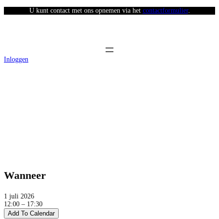
U kunt contact met ons opnemen via het
contactformulier
.
Inloggen
Afhaaldag Stad van de Zon (middag)
Wanneer
1 juli 2026
12:00 – 17:30
Add To Calendar