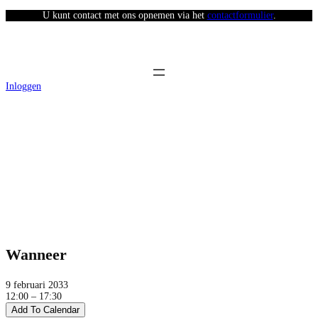
U kunt contact met ons opnemen via het
contactformulier
.
Inloggen
Afhaaldag Stad van de Zon (middag)
Wanneer
9 februari 2033
12:00 – 17:30
Add To Calendar