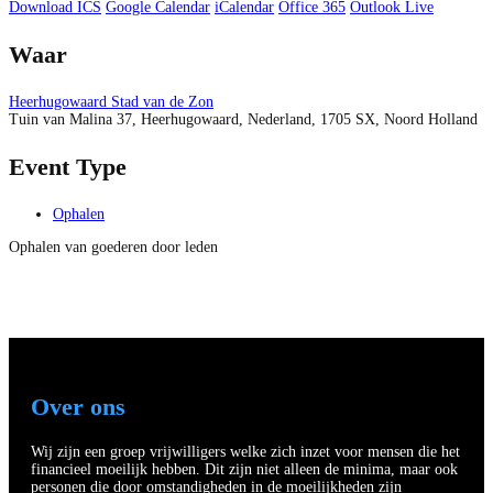
Download ICS
Google Calendar
iCalendar
Office 365
Outlook Live
Waar
Heerhugowaard Stad van de Zon
Tuin van Malina 37, Heerhugowaard, Nederland, 1705 SX, Noord Holland
Event Type
Ophalen
Ophalen van goederen door leden
Over ons
Wij zijn een groep vrijwilligers welke zich inzet voor mensen die het
financieel moeilijk hebben. Dit zijn niet alleen de minima, maar ook
personen die door omstandigheden in de moeilijkheden zijn