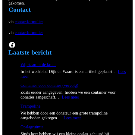
gekomen.
Contact
via
contactformulier
via
contactformulier
Facebook
Laatste bericht
Wij staan in de krant
In het weekblad Dijk en Waard is een artikel geplaatst…
Lees
:
meer
W
Container voor donaties (vervolg)
i
j
Zoals eerder aangegeven, hebben we een container voor
s
:
donaties aangeschaft.…
Lees meer
t
C
a
Trampoline
o
a
n
We hebben door een donateur een grote trampoline
n
t
:
aangeboden gekregen.…
Lees meer
i
a
T
n
i
Opslagruimte
r
d
n
a
Sinds kort hebben wij een kleine opslag gehuurd bij
e